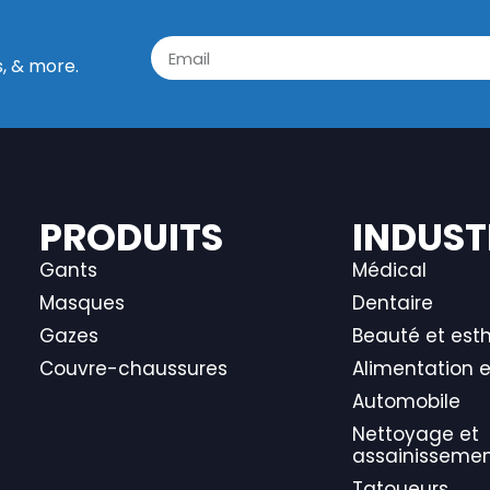
s, & more.
PRODUITS
INDUST
Gants
Médical
Masques
Dentaire
Gazes
Beauté et est
Couvre-chaussures
Alimentation e
Automobile
Nettoyage et
assainisseme
Tatoueurs